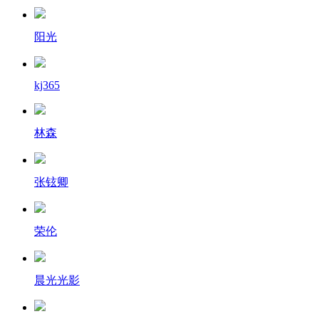
阳光
kj365
林森
张铉卿
荣伦
晨光光影