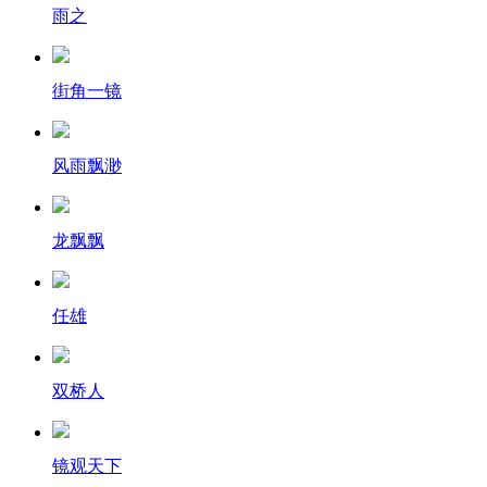
雨之
街角一镜
风雨飘渺
龙飘飘
任雄
双桥人
镜观天下