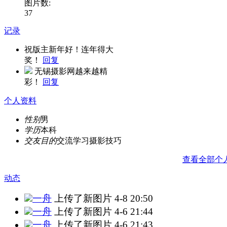
图片数:
37
记录
祝版主新年好！连年得大
奖！
回复
无锡摄影网越来越精
彩！
回复
个人资料
性别
男
学历
本科
交友目的
交流学习摄影技巧
查看全部个
动态
一舟
上传了新图片
4-8 20:50
一舟
上传了新图片
4-6 21:44
一舟
上传了新图片
4-6 21:43