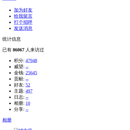
加为好友
给我留言
打个招呼
发送消息
统计信息
已有
86067
人来访过
积分:
47948
威望:
--
金钱:
25645
贡献:
--
好友:
52
主题:
497
日志:
--
相册:
10
分享:
--
相册