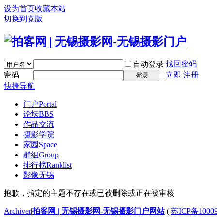
设为首页
收藏本站
切换到宽版
找回密码
自动登录
密码
立即 注册
登录
快捷导航
门户
Portal
论坛
BBS
作品交流
摄影学院
家园
Space
群组
Group
排行榜
Ranklist
影像无锡
抱歉，指定的主题不存在或已被删除或正在被审核
Archiver
|
拍客网 | 无锡摄影网-无锡摄影门户网站
(
苏ICP备1000