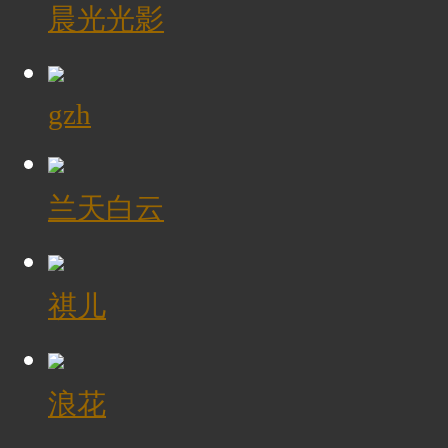
晨光光影
gzh
兰天白云
祺儿
浪花