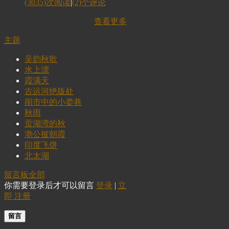
(3035)次阅读
|
(2)个评论
查看更多
主题
吴韵秋歌
水上漂
霞满天
古运河绝版处
闹市中的小娄巷
秋雨
贡湖湾的秋
渤公披朝霞
印度飞饼
北太湖
留言板
全部
你需要登录后才可以留言
登录
|
立
即 注册
留言