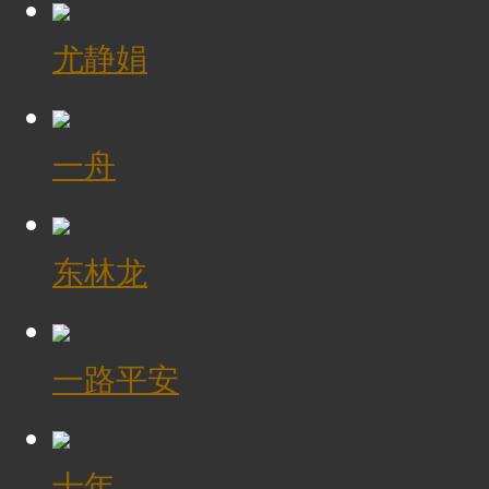
尤静娟
一舟
东林龙
一路平安
十年