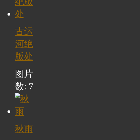
古运
河绝
版处
图片
数: 7
秋雨