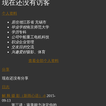
现在还没有访客
个人资料
居住地
江苏省 无锡市
毕业学校
南京师范大学
学历
专科
公司
中船重工电机科技
职业
企业管理
交友目的
交流
兴趣爱好
摄影、体育
查看全部个人资料
分享
现在还没有分享
日志
解 释 摄 影（新雨心语）-6
2015-
09-13
第三讲：审美能力决定你的