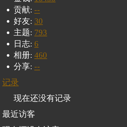
贡献:
--
好友:
30
主题:
793
日志:
6
相册:
460
分享:
--
记录
现在还没有记录
最近访客