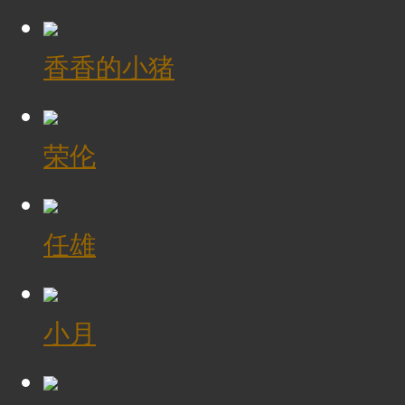
香香的小猪
荣伦
任雄
小月