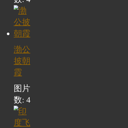
渤公
披朝
霞
图片
数: 4